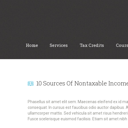
Home
Services
Tax Credits
Cour
10 Sources Of Nontaxable Incom
Phasellus sit amet elit sem. Maecenas eleifend ex id m
consequat. In cursus est faucibus odio auctor dapibus. 
ullamcorper mattis. Sed vehicula sit amet risus hendrer
Fusce scelerisque euismod facilisis. Etiam sit amet nibh 