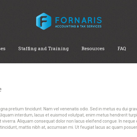
ses
Staffing and Training
Resources
FAQ
e
agna pretium tincidunt. Nam vel venenatis odio. Sed in metus eu dui gr
Aliquam interdum, lacus et euismod volutpat, enim metus hendrerit turpi
it viverra. Aliquam consequat dolor non lacus eleifend congue. In neque
tincidunt, mattis nibh at, accumsan mi. Ut feugiat lacus ac quam posuere,