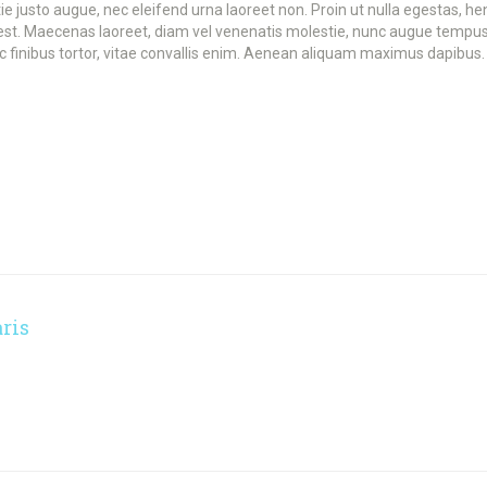
sto augue, nec eleifend urna laoreet non. Proin ut nulla egestas, hendre
t. Maecenas laoreet, diam vel venenatis molestie, nunc augue tempus felis
c finibus tortor, vitae convallis enim. Aenean aliquam maximus dapibus. V
ris