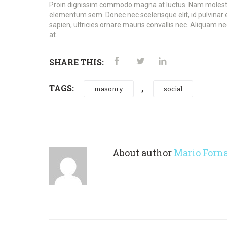
Proin dignissim commodo magna at luctus. Nam molestie ju
elementum sem. Donec nec scelerisque elit, id pulvinar es
sapien, ultricies ornare mauris convallis nec. Aliquam ne
at.
SHARE THIS:
TAGS:
,
masonry
social
About author
Mario Forna