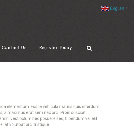
English
▼
Contact Us
Register Today
avida elementum. Fusce vehicula mauris quis interdum
s, a maximus erat sem nec orci. Proin suscipit
 enim, vestibulum nec posuere sed, bibendum vel elit.
 at volutpat orci tristique.